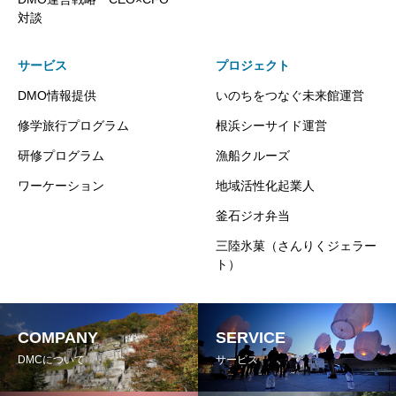
対談
サービス
プロジェクト
DMO情報提供
いのちをつなぐ未来館運営
修学旅行プログラム
根浜シーサイド運営
研修プログラム
漁船クルーズ
ワーケーション
地域活性化起業人
釜石ジオ弁当
三陸氷菓（さんりくジェラー
ト）
COMPANY
SERVICE
DMCについて
サービス