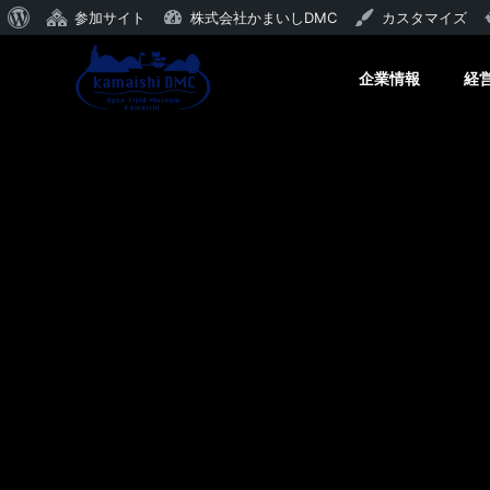
WordPress
参加サイト
株式会社かまいしDMC
カスタマイズ
に
企業情報
経
つ
い
て