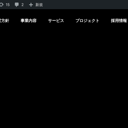
15
2
15
2
新規
件
件
営方針
事業内容
サービス
プロジェクト
採用情報
の
の
更
コ
新
メ
が
ン
利
ト
用
が
で
承
き
認
ま
待
す
ち
で
す