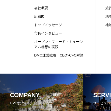
会社概要
旅
組織図
地
トップメッセージ
地
市長インタビュー
オープン・フィード・ミュージ
アム構想の実践
DMO運営戦略 CEO×CFO対談
COMPANY
SERV
DMCについて
サービス