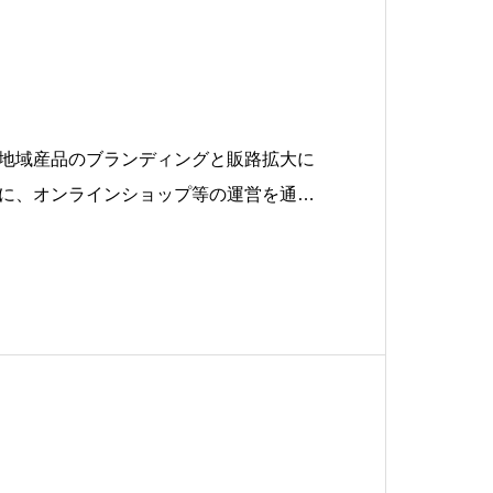
地域産品のブランディングと販路拡大に
に、オンラインショップ等の運営を通じ
石の特産品をお届けすることが役割で
しては、釜石の旬を感じていただけるよ
ふるさと納税の受付・発送業務を、地域