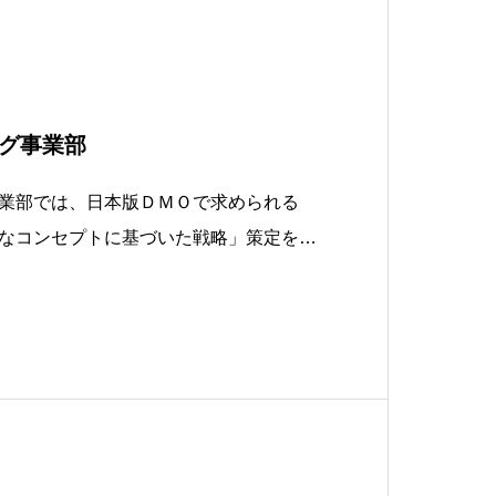
グ事業部
業部では、日本版ＤＭＯで求められる
なコンセプトに基づいた戦略」策定をス
と協議するとともに、観光地経営におい
続可能観光協議会）や、JSTS-D（日本
ドライン）の各基準に対応すべく社内外