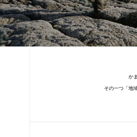
か
その一つ「地