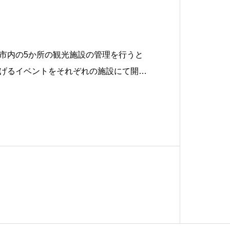
市内の5か所の観光施設の管理を行うと
げるイベントをそれぞれの施設にて開催
太字の施設名をクリックすると、各施設
セスできます。）管理する施設として
ぎわい創出の拠点として「魚のまち釡