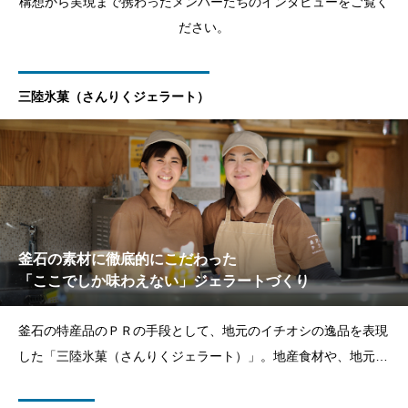
構想から実現まで携わったメンバーたちのインタビューをご覧く
ださい。
三陸氷菓（さんりくジェラート）
釜石の素材に徹底的にこだわった
「ここでしか味わえない」ジェラートづくり
釜石の特産品のＰＲの手段として、地元のイチオシの逸品を表現
した「三陸氷菓（さんりくジェラート）」。地産食材や、地元の
事業者さんが製造した商品を大切にしており、「浜千鳥大吟醸」
や「いくら醤油」「かまだんご」など、釜石でしか味わえないフ