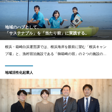
地域のハブとして、
「サステナブル」を「当たり前」に実践する。
根浜・箱崎白浜運営課では、根浜海岸を眼前に望む「根浜キャン
プ場」と、漁村宿泊施設である「御箱崎の宿」の２つの施設の管
理運営を担っています。どちらも、三陸の豊かな海に親しむこと
を目的とした観光施設。同運営課は、地域のコーディネーター役
地域活性化起業人
として、海とともに暮らす地域の方と、観光客をつなげる