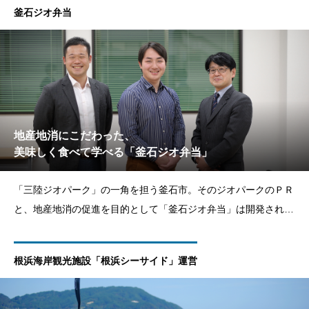
釜石ジオ弁当
レーバーがラインナップされています。三陸の海・山・川
地産地消にこだわった、
美味しく食べて学べる「釜石ジオ弁当」
「三陸ジオパーク」の一角を担う釜石市。そのジオパークのＰＲ
と、地産地消の促進を目的として「釜石ジオ弁当」は開発されま
した。修学旅行生や企業研修で来釜する方々をメインターゲット
に据えた「美味しく食べて学べるお弁当」です。市内外の方から
根浜海岸観光施設「根浜シーサイド」運営
ご好評をいただいているこの商品が、どのようにして実現まで漕
ぎつけたの