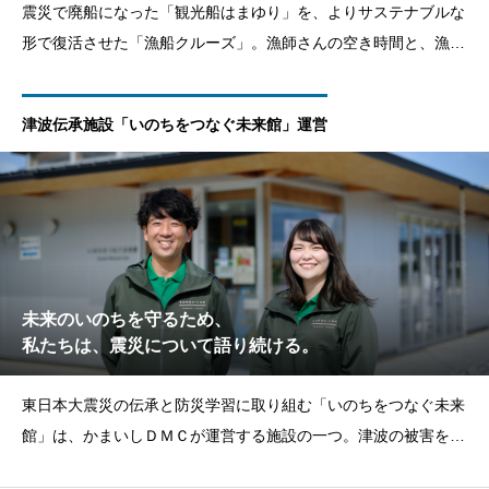
震災で廃船になった「観光船はまゆり」を、よりサステナブルな
形で復活させた「漁船クルーズ」。漁師さんの空き時間と、漁船
という既存資源を有効活用することで、よりリアルに、釜石の魅
力を味わっていただけるクルーズが実現しました。また、このプ
津波伝承施設「いのちをつなぐ未来館」運営
ロジェクトは、社員を含めた携わる一人ひと
未来のいのちを守るため、
私たちは、震災について語り続ける。
東日本大震災の伝承と防災学習に取り組む「いのちをつなぐ未来
館」は、かまいしＤＭＣが運営する施設の一つ。津波の被害をま
とめた展示物のご案内や、語り部の「語り」はもちろん、定期的