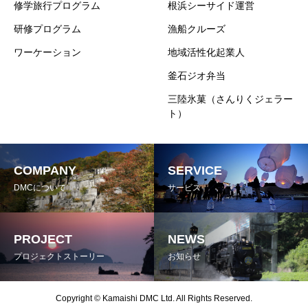
修学旅行プログラム
根浜シーサイド運営
研修プログラム
漁船クルーズ
ワーケーション
地域活性化起業人
釜石ジオ弁当
三陸氷菓（さんりくジェラー
ト）
COMPANY
SERVICE
DMCについて
サービス
PROJECT
NEWS
プロジェクトストーリー
お知らせ
Copyright © Kamaishi DMC Ltd. All Rights Reserved.