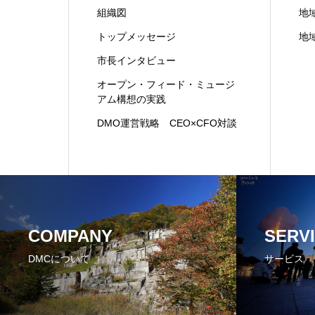
組織図
地
トップメッセージ
地
市長インタビュー
オープン・フィード・ミュージ
アム構想の実践
DMO運営戦略 CEO×CFO対談
COMPANY
SERV
DMCについて
サービス