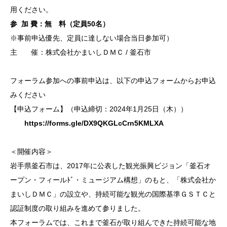
用ください。
参 加 費：無 料（定員50名）
※事前申込優先、定員に達しない場合当日参加可）
主 催：株式会社かまいしＤＭＣ / 釜石市
フォーラム参加への事前申込は、以下の申込フォームからお申込
みください
【申込フォーム】（申込締切：2024年1月25日（木））
https://forms.gle/DX9QKGLcCrn5KMLXA
＜開催内容＞
岩手県釜石市は、2017年に公表した観光振興ビジョン「釜石オ
ープン・フィールﾄﾞ・ミュージアム構想」のもと、「株式会社か
まいしＤＭＣ」の設立や、持続可能な観光の国際基準ＧＳＴＣと
認証制度の取り組みを進めて参りました。
本フォーラムでは、これまで釜石が取り組んできた持続可能な地