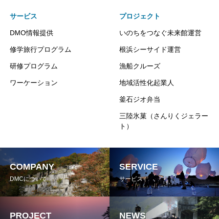
サービス
プロジェクト
DMO情報提供
いのちをつなぐ未来館運営
修学旅行プログラム
根浜シーサイド運営
研修プログラム
漁船クルーズ
ワーケーション
地域活性化起業人
釜石ジオ弁当
三陸氷菓（さんりくジェラー
ト）
COMPANY
SERVICE
DMCについて
サービス
PROJECT
NEWS