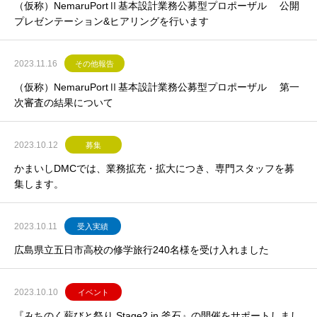
（仮称）NemaruPortⅡ基本設計業務公募型プロポーザル 公開
プレゼンテーション&ヒアリングを行います
2023.11.16
その他報告
（仮称）NemaruPortⅡ基本設計業務公募型プロポーザル 第一
次審査の結果について
2023.10.12
募集
かまいしDMCでは、業務拡充・拡大につき、専門スタッフを募
集します。
2023.10.11
受入実績
広島県立五日市高校の修学旅行240名様を受け入れました
2023.10.10
イベント
『みちのく薪びと祭り Stage2 in 釜石』の開催をサポートしまし