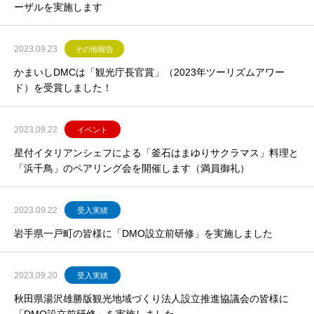
ーザルを実施します
2023.09.23
その他報告
かまいしDMCは「観光庁長官賞」（2023年ツーリズムアワー
ド）を受賞しました！
2023.09.22
イベント
星付イタリアンシェフによる「釜石はまゆりサクラマス」料理と
「浜千鳥」のペアリング会を開催します（満員御礼）
2023.09.22
受入実績
岩手県一戸町の皆様に「DMO設立前研修」を実施しました
2023.09.20
受入実績
秋田県湯沢雄勝版観光地域づくり法人設立推進協議会の皆様に