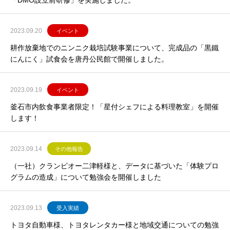
「DMO設立前研修」を実施しました。
2023.09.20
イベント
耕作放棄地でのニンニク栽培試験事業について、完成品の「黒鐵
にんにく」試食会を唐丹公民館で開催しました。
2023.09.19
イベント
釜石市内飲食事業者限定！「星付シェフによる料理教室」を開催
します！
2023.09.14
その他報告
（一社）クランピオー二津軽様と、データに基づいた「体験プロ
グラムの造成」について勉強会を開催しました
2023.09.13
受入実績
トヨタ自動車様、トヨタレンタカー様と地域交通についての勉強