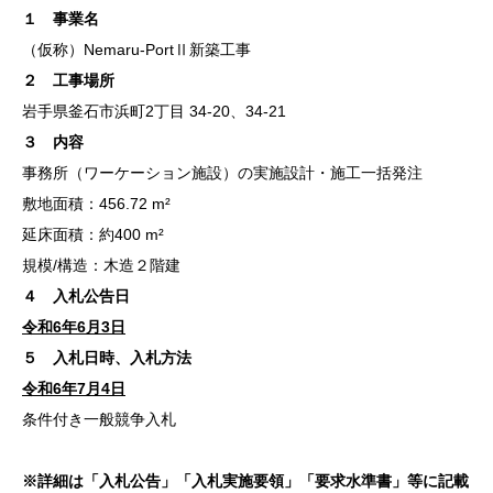
１ 事業名
（仮称）Nemaru-PortⅡ新築工事
２ 工事場所
岩手県釜石市浜町2丁目 34-20、34-21
３ 内容
事務所（ワーケーション施設）の実施設計・施工一括発注
敷地面積：456.72 m²
延床面積：約400 m²
規模/構造：木造２階建
４ 入札公告日
令和6年6月3日
５ 入札日時、入札方法
令和6年7月4日
条件付き一般競争入札
※詳細は「入札公告」「入札実施要領」「要求水準書」等に記載