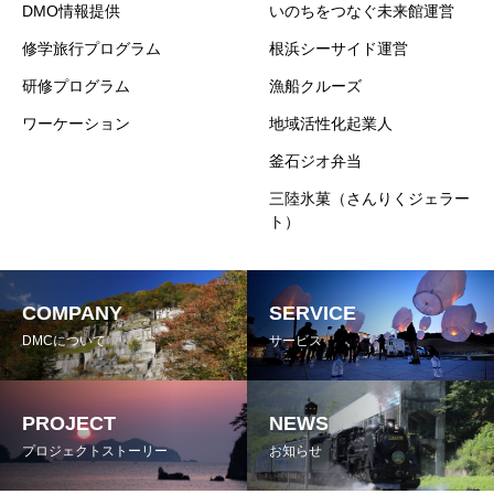
DMO情報提供
いのちをつなぐ未来館運営
修学旅行プログラム
根浜シーサイド運営
研修プログラム
漁船クルーズ
ワーケーション
地域活性化起業人
釜石ジオ弁当
三陸氷菓（さんりくジェラー
ト）
COMPANY
SERVICE
DMCについて
サービス
PROJECT
NEWS
プロジェクトストーリー
お知らせ