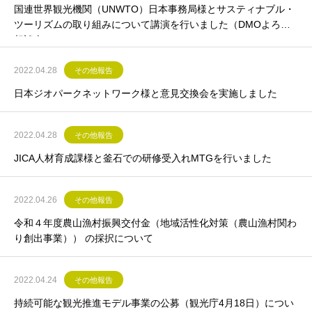
国連世界観光機関（UNWTO）日本事務局様とサスティナブル・
ツーリズムの取り組みについて講演を行いました（DMOよろず
相談会）
2022.04.28
その他報告
日本ジオパークネットワーク様と意見交換会を実施しました
2022.04.28
その他報告
JICA人材育成課様と釜石での研修受入れMTGを行いました
2022.04.26
その他報告
令和４年度農山漁村振興交付金（地域活性化対策（農山漁村関わ
り創出事業）） の採択について
2022.04.24
その他報告
持続可能な観光推進モデル事業の公募（観光庁4月18日）につい