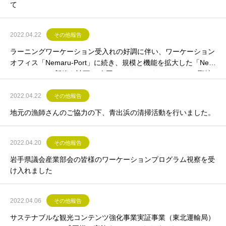
て
2022.04.22
その他報告
ラーニングワーケーション受入れの好調に伴い、ワーケーション
オフィス「Nemaru-Port」に続き、規模と機能を拡大した「Nem
aru-Port2」の新築を計画。 今回は、サテライトオフィスの聖地
と名高い徳島県神山町に視察に伺いました。
2022.04.22
その他報告
地元の漁師さんのご協力の下、青出浜の清掃活動を行いました。
2022.04.20
その他報告
岩手県議会産業部会の皆様のワーケーションプログラム視察を受
け入れました
2022.04.06
その他報告
サステナブルな観光コンテンツ強化事業実証事業（東北運輸局）