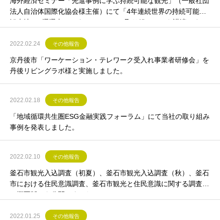
海外経済セミナー「先進事例に学ぶ持続可能な観光」（一般社団
法人自治体国際化協会様主催）にて「4年連続世界の持続可能な
観光地100選選出～かまいしＤＭＣの取り組み～」を講演しまし
た 。
2022.02.24
その他報告
京丹後市「ワーケーション・テレワーク受入れ事業者研修会」を
丹後リビングラボ様と実施しました。
2022.02.18
その他報告
「地域循環共生圏ESG金融実践フォーラム」にて当社の取り組み
事例を発表しました。
2022.02.10
その他報告
釜石市観光入込調査（初夏）、釜石市観光入込調査（秋）、釜石
市における住民意識調査、釜石市観光と住民意識に関する調査
（概要版）を公開しました。
2022.01.25
その他報告